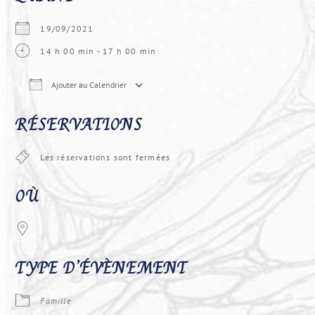
19/09/2021
14 h 00 min - 17 h 00 min
Ajouter au Calendrier
Télécharger ICS
Calendrier Google
iCal
RÉSERVATIONS
Les réservations sont fermées
OÙ
TYPE D’ÉVÈNEMENT
Famille