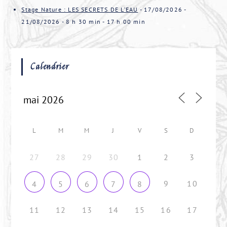
Stage Nature : LES SECRETS DE L’EAU
- 17/08/2026 -
21/08/2026 - 8 h 30 min - 17 h 00 min
Calendrier
L
M
M
J
V
S
D
27
28
29
30
1
2
3
9
10
4
5
6
7
8
11
12
13
14
15
16
17