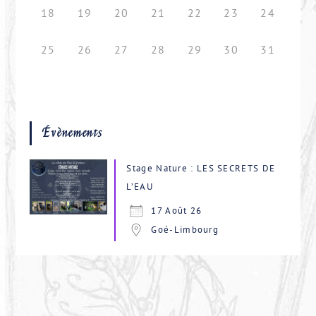
18
19
20
21
22
23
24
25
26
27
28
29
30
31
Évènements
Stage Nature : LES SECRETS DE
L’EAU
17 Août 26
Goé-Limbourg