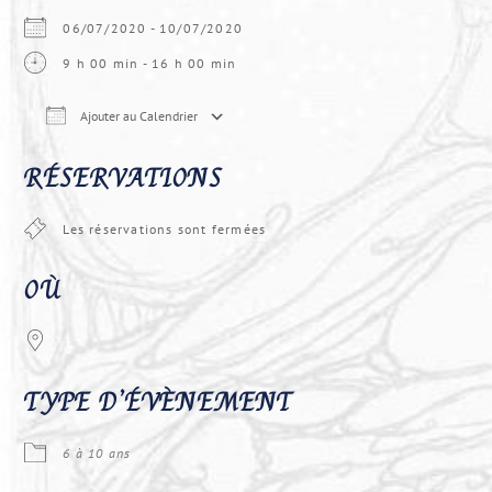
06/07/2020 - 10/07/2020
9 h 00 min - 16 h 00 min
Ajouter au Calendrier
Télécharger ICS
Calendrier Google
iCal
RÉSERVATIONS
Les réservations sont fermées
OÙ
TYPE D’ÉVÈNEMENT
6 à 10 ans