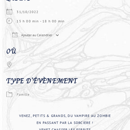
31/10/2022
15 h 00 min - 18 h 00 min
Ajouter au Calendrier
Télécharger ICS
Calendrier Google
iCal
OÙ
TYPE D’ÉVÈNEMENT
Famille
VENEZ, PETITS & GRANDS, DU VAMPIRE AU ZOMBIE
EN PASSANT PAR LA SORCIERE !
VENEZ CHASSER LES ESPRITS