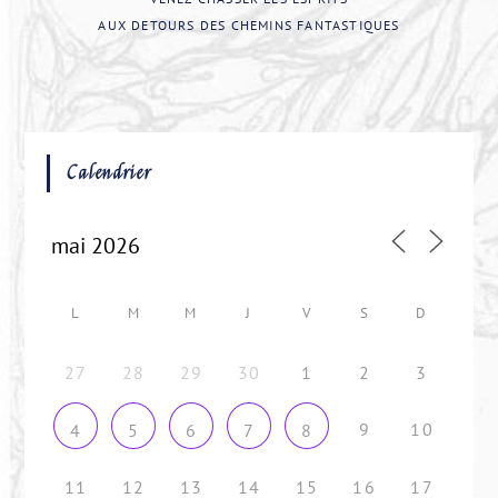
AUX DETOURS DES CHEMINS FANTASTIQUES
Calendrier
L
M
M
J
V
S
D
27
28
29
30
1
2
3
9
10
4
5
6
7
8
11
12
13
14
15
16
17