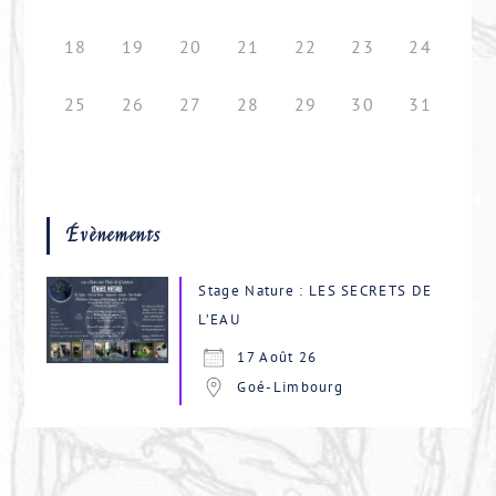
18
19
20
21
22
23
24
25
26
27
28
29
30
31
Évènements
Stage Nature : LES SECRETS DE
L’EAU
17 Août 26
Goé-Limbourg