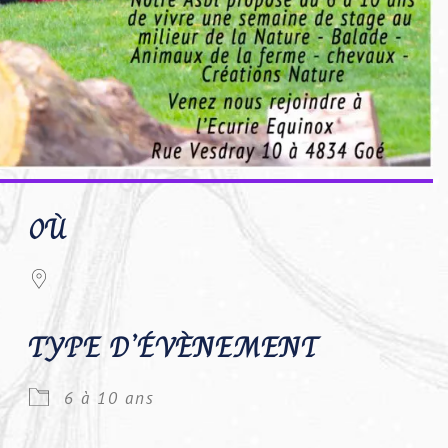
OÙ
TYPE D’ÉVÈNEMENT
6 à 10 ans
Google
iCalendar
Office 36