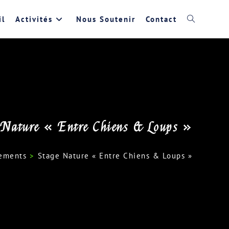
il
Activités
Nous Soutenir
Contact
Toggle
website
search
 Nature « Entre Chiens & Loups »
ements
>
Stage Nature « Entre Chiens & Loups »