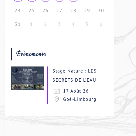
24
25
26
27
28
29
30
31
1
2
3
4
5
6
Évènements
Stage Nature : LES
SECRETS DE L’EAU
17 Août 26
Goé-Limbourg
5
Outlook Live