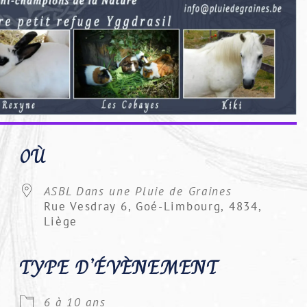
OÙ
ASBL Dans une Pluie de Graines
Rue Vesdray 6, Goé-Limbourg, 4834,
Liège
TYPE D’ÉVÈNEMENT
Google
iCalendar
Office 36
6 à 10 ans