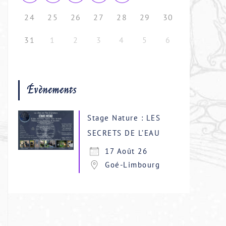
24
25
26
27
28
29
30
31
1
2
3
4
5
6
Évènements
Stage Nature : LES
SECRETS DE L’EAU
17 Août 26
Goé-Limbourg
5
Outlook Live